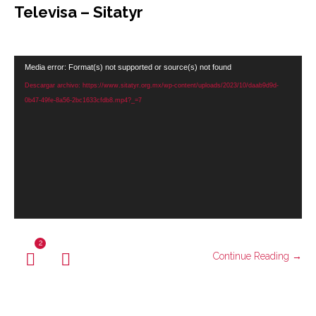
Televisa – Sitatyr
Reproductor
Media error: Format(s) not supported or source(s) not found
de
Descargar archivo: https://www.sitatyr.org.mx/wp-content/uploads/2023/10/daab9d9d-
vídeo
0b47-49fe-8a56-2bc1633cfdb8.mp4?_=7
2
Continue Reading →