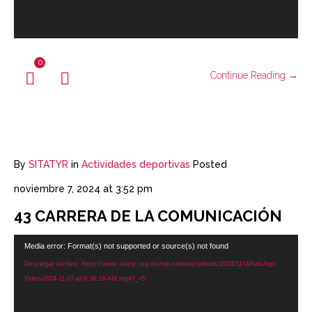
0
Continue Reading →
By
SITATYR
in
Actividades deportivas
Posted
noviembre 7, 2024 at 3:52 pm
43 CARRERA DE LA COMUNICACIÓN
Reproductor
Media error: Format(s) not supported or source(s) not found
de
Descargar archivo: https://www.sitatyr.org.mx/wp-content/uploads/2024/11/WhatsApp-
vídeo
Video-2024-11-07-at-9.39.19-AM.mp4?_=5