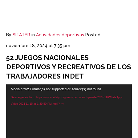
By
SITATYR
in
Actividades deportivas
Posted
noviembre 18, 2024 at 7:35 pm
52 JUEGOS NACIONALES
DEPORTIVOS Y RECREATIVOS DE LOS
TRABAJADORES INDET
Reproductor
Media error: Format(s) not supported or source(s) not found
de
Descargar archivo: https://www.sitatyr.org.mx/wp-content/uploads/2024/11/WhatsApp-
vídeo
Video-2024-11-15-at-1.39.50-PM.mp4?_=4