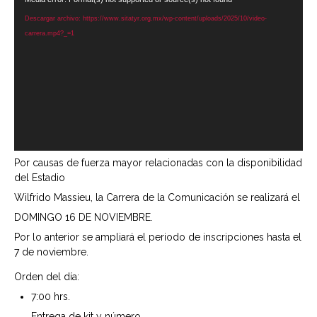
de
Descargar archivo: https://www.sitatyr.org.mx/wp-content/uploads/2025/10/video-
vídeo
carrera.mp4?_=1
Por causas de fuerza mayor relacionadas con la disponibilidad
del Estadio
Wilfrido Massieu, la Carrera de la Comunicación se realizará el
DOMINGO 16 DE NOVIEMBRE.
Por lo anterior se ampliará el periodo de inscripciones hasta el
7 de noviembre.
Orden del día:
7:00 hrs.
Entrega de kit y número