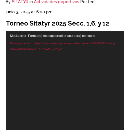
By
SITATYR
in
Actividades deportivas
Posted
junio 3, 2025 at 6:00 pm
Torneo Sitatyr 2025 Secc. 1,6, y 12
Reproductor
Media error: Format(s) not supported or source(s) not found
de
Descargar archivo: https://www.sitatyr.org.mx/wp-content/uploads/2025/06/WhatsApp-
vídeo
Video-2025-06-03-at-11.24.26-AM.mp4?_=3