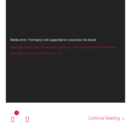
Reproductor
Media error: Format(s) not supported or source(s) not found
de
Descargar archivo: https://www.sitatyr.org.mx/wp-content/uploads/2024/11/WhatsApp-
vídeo
Video-2024-11-07-at-9.39.30-AM.mp4?_=6
1
Continue Reading →