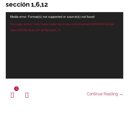
sección 1,6,12
Reproductor
Media error: Format(s) not supported or source(s) not found
de
Descargar archivo: https://www.sitatyr.org.mx/wp-content/uploads/2025/06/WhatsApp-
vídeo
Video-2025-06-16-at-3.07.24-PM.mp4?_=2
0
Continue Reading →