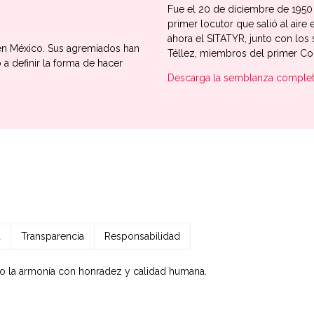
Fue el 20 de diciembre de 1950
primer locutor que salió al aire 
ahora el SITATYR, junto con los 
 en México. Sus agremiados han
Téllez, miembros del primer Comi
a definir la forma de hacer
Descarga la semblanza comple
a
Transparencia
Responsabilidad
o la armonía con honradez y calidad humana.