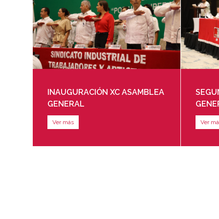
INAUGURACIÓN XC ASAMBLEA
SEGUN
GENERAL
GENE
Ver más
Ver má