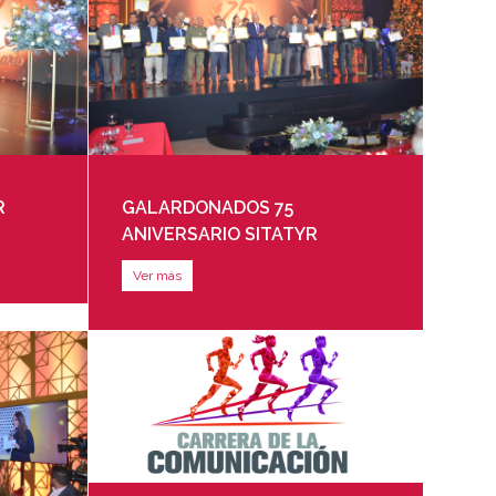
R
GALARDONADOS 75
ANIVERSARIO SITATYR
Ver más