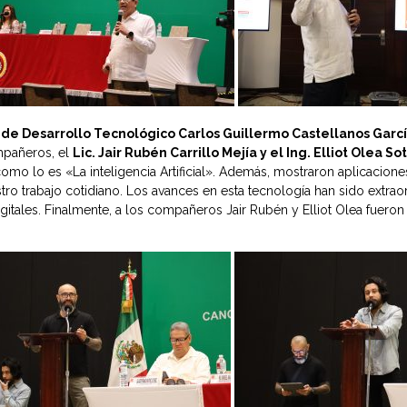
 de Desarrollo Tecnológico Carlos Guillermo Castellanos Garcí
ompañeros, el
Lic. Jair Rubén Carrillo Mejía y el Ing. Elliot Olea So
mo lo es «La inteligencia Artificial». Además, mostraron aplicaciones 
tro trabajo cotidiano. Los avances en esta tecnología han sido extr
gitales. Finalmente, a los compañeros Jair Rubén y Elliot Olea fuer