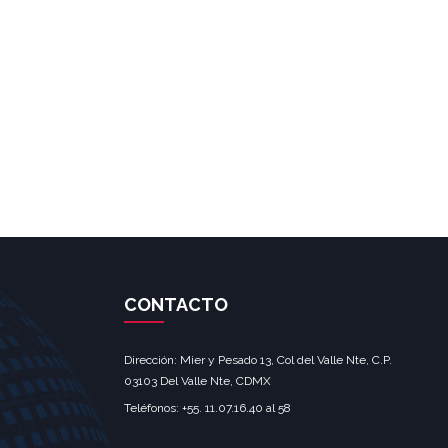
CONTACTO
Dirección: Mier y Pesado 13, Col del Valle Nte, C.P.
03103 Del Valle Nte, CDMX‎
Teléfonos: +55. 11.07.16.40 al 58‎