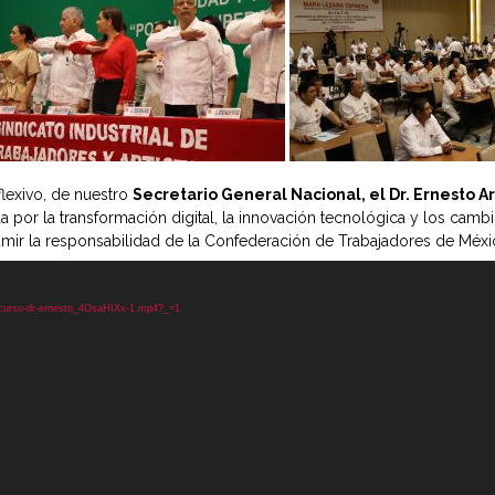
flexivo, de nuestro
Secretario General Nacional, el Dr. Ernesto A
a por la transformación digital, la innovación tecnológica y los cambi
mir la responsabilidad de la Confederación de Trabajadores de Méxi
iscurso-dr-ernesto_4OsaHIXx-1.mp4?_=1