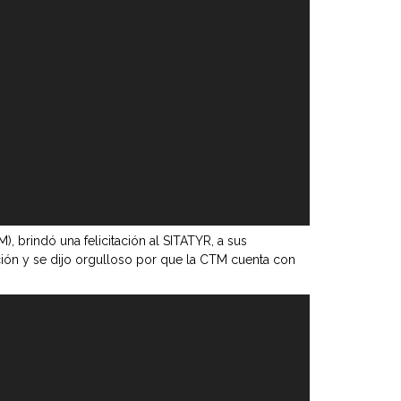
 brindó una felicitación al SITATYR, a sus
ación y se dijo orgulloso por que la CTM cuenta con