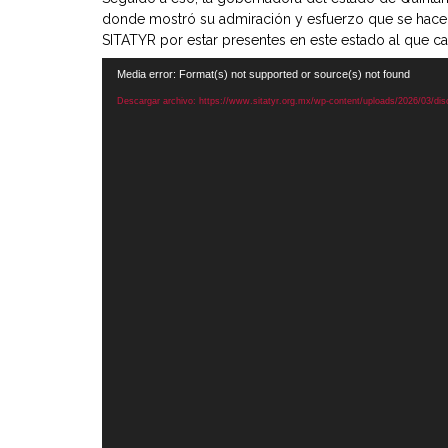
donde mostró su admiración y esfuerzo que se hace de
SITATYR por estar presentes en este estado al que cal
Reproductor
Media error: Format(s) not supported or source(s) not found
de
Descargar archivo: https://www.sitatyr.org.mx/wp-content/uploads/2026/03/
vídeo