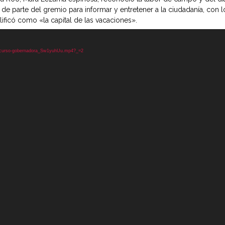
 parte del gremio para informar y entretener a la ciudadanía, con lo
ificó como «la capital de las vacaciones».
discurso-gobernadora_Sw1yuhUu.mp4?_=2