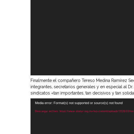
Finalmente el compañero Tereso Medina Ramírez Secre
integrantes, secretarios generales y en especial al D
sindicatos «tan importantes, tan decisivos y tan soli
Reproductor
Media error: Format(s) not supported or source(s) not found
de
Descargar archivo: https://www.sitatyr.org.mx/wp-content/uploads/2026/03/
vídeo