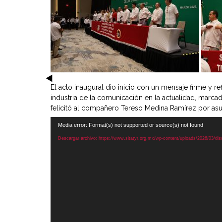
El acto inaugural dio inicio con un mensaje firme y re
industria de la comunicación en la actualidad, marcad
felicitó al compañero Tereso Medina Ramírez por asu
Reproductor
Media error: Format(s) not supported or source(s) not found
de
Descargar archivo: https://www.sitatyr.org.mx/wp-content/uploads/2026/03/d
vídeo