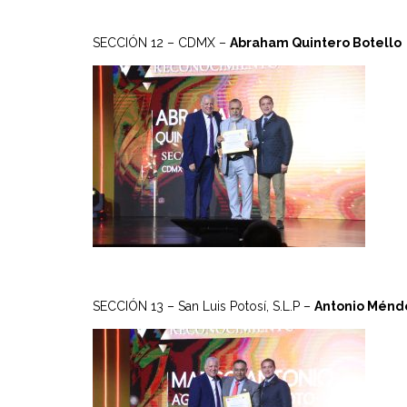
SECCIÓN 12 – CDMX –
Abraham Quintero Botello
SECCIÓN 13 – San Luis Potosí, S.L.P –
Antonio Ménd