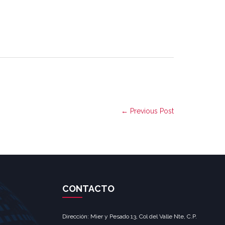
← Previous Post
CONTACTO
Dirección: Mier y Pesado 13, Col del Valle Nte, C.P.