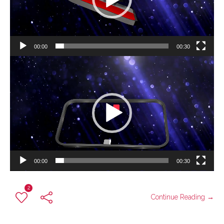
00:00
00:30
Reproductor
de
vídeo
00:00
00:30
2
Continue Reading →