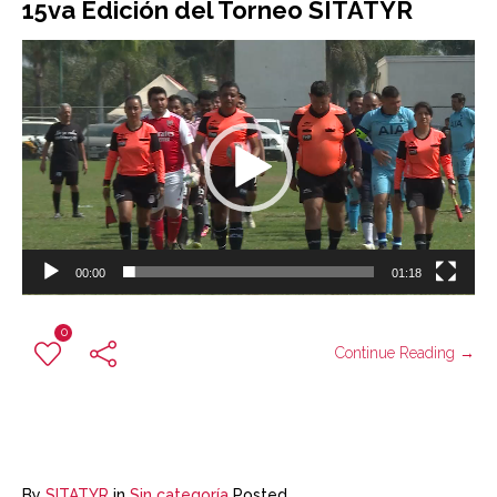
15va Edición del Torneo SITATYR
Reproductor
de
vídeo
00:00
01:18
0
Continue Reading →
By
SITATYR
in
Sin categoría
Posted