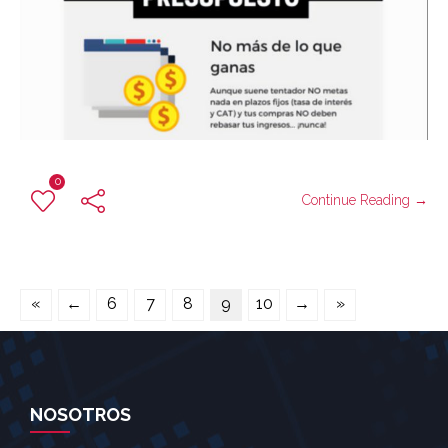
0
Continue Reading →
«
←
6
7
8
9
10
→
»
NOSOTROS