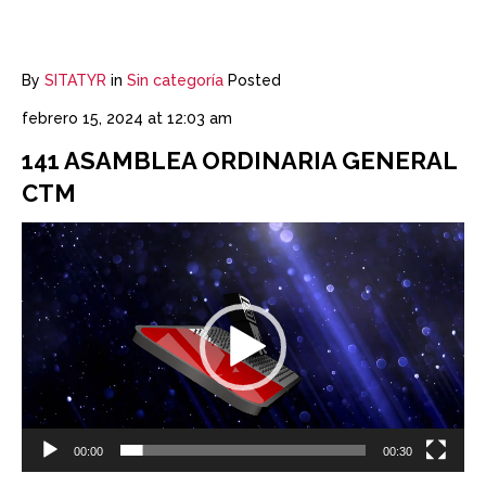
By
SITATYR
in
Sin categoría
Posted
febrero 15, 2024 at 12:03 am
141 ASAMBLEA ORDINARIA GENERAL
CTM
Reproductor
de
vídeo
00:00
00:30