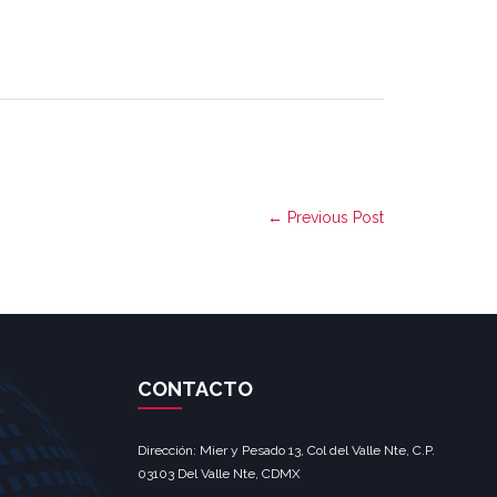
← Previous Post
CONTACTO
Dirección: Mier y Pesado 13, Col del Valle Nte, C.P.
03103 Del Valle Nte, CDMX‎