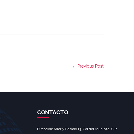
← Previous Post
CONTACTO
Dirección: Mier y Pesado 13, Col del Valle Nte, C.P.