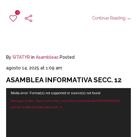
0
Continue Reading →
By
SITATYR
in
Asambleas
Posted
agosto 14, 2025 at 1:09 am
ASAMBLEA INFORMATIVA SECC. 12
Reproductor
Media error: Format(s) not supported or source(s) not found
de
Descargar archivo: https://www.sitatyr.org.mx/wp-content/uploads/2025/08/63e9d030-
vídeo
ac22-4c74-969a-0ce6359ceeb6.mp4?_=1