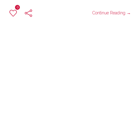
0
Continue Reading →
SITATYR
Asambleas
0