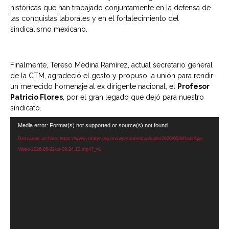
históricas que han trabajado conjuntamente en la defensa de
las conquistas laborales y en el fortalecimiento del
sindicalismo mexicano.
Finalmente, Tereso Medina Ramírez, actual secretario general
de la CTM, agradeció el gesto y propuso la unión para rendir
un merecido homenaje al ex dirigente nacional, el
Profesor
Patricio Flores
, por el gran legado que dejó para nuestro
sindicato.
Reproductor
Media error: Format(s) not supported or source(s) not found
de
Descargar archivo: https://www.sitatyr.org.mx/wp-content/uploads/2026/05/WhatsApp-
vídeo
Video-2026-05-22-at-09.24.10.mp4?_=1