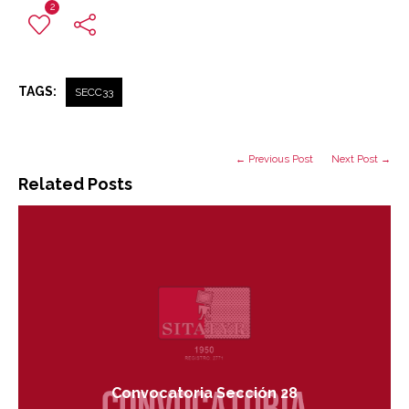
2
TAGS:
SECC33
← Previous Post
Next Post →
Related Posts
Convocatoria Sección 28