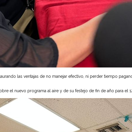
aurando las ventajas de no manejar efectivo, ni perder tiempo pagan
re el nuevo programa al aire y de su festejo de fin de año para el 1