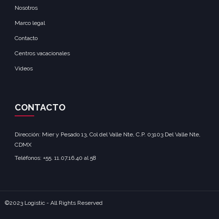
Nosotros
Marco legal
Contacto
Centros vacacionales
Videos
CONTACTO
Dirección: Mier y Pesado 13, Col del Valle Nte, C.P. 03103 Del Valle Nte,
CDMX‎
Teléfonos: +55. 11.07.16.40 al 58‎
©2023 Logistic - All Rights Reserved