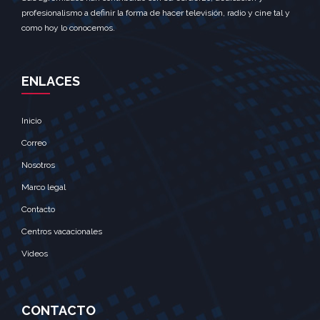
profesionalismo a definir la forma de hacer televisión, radio y cine tal y
como hoy lo conocemos.
ENLACES
Inicio
Correo
Nosotros
Marco legal
Contacto
Centros vacacionales
Videos
CONTACTO