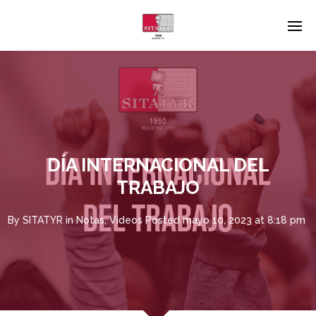
DÍA INTERNACIONAL DEL
TRABAJO
By
SITATYR
in
Notas
,
Videos
Posted
mayo 10, 2023 at 8:18 pm