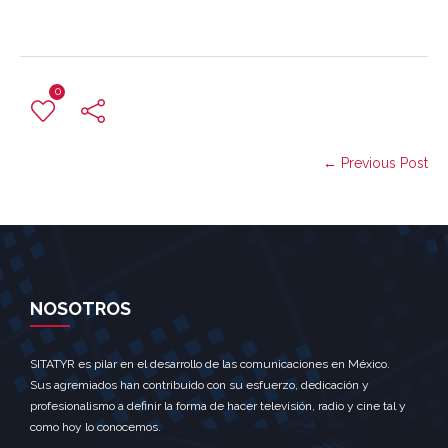
0
← Previous Post
NOSOTROS
SITATYR es pilar en el desarrollo de las comunicaciones en México.
Sus agremiados han contribuido con su esfuerzo, dedicación y
profesionalismo a definir la forma de hacer televisión, radio y cine tal y
como hoy lo conocemos.