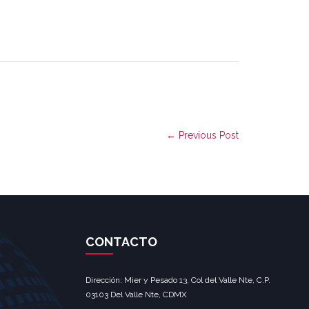
← Previous Post
CONTACTO
Dirección: Mier y Pesado 13, Col del Valle Nte, C.P.
03103 Del Valle Nte, CDMX‎