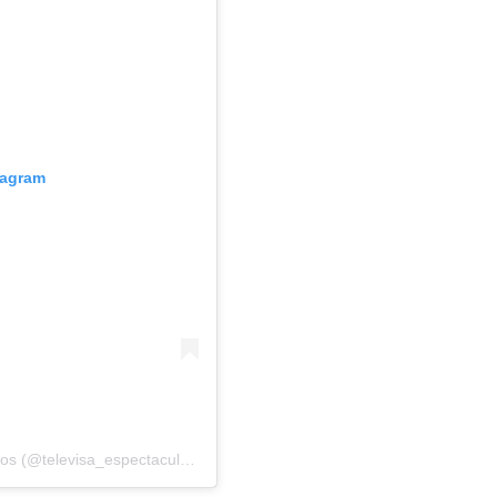
tagram
Una publicación compartida por Televisa Espectáculos (@televisa_espectaculos)