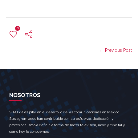
0
← Previous Post
NOSOTROS
SITATYR es pilar en el desarrollo de las comunicaciones en México.
Sus agremiados han contribuido con su esfuerzo, dedicación y
profesionalismo a definir la forma de hacer televisión, radio y cine tal y
como hoy lo conocemos.