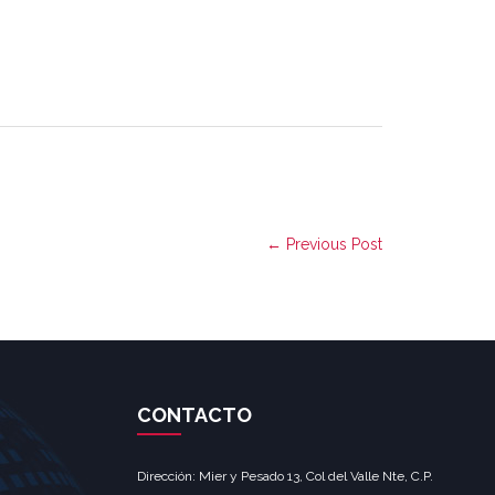
← Previous Post
CONTACTO
Dirección: Mier y Pesado 13, Col del Valle Nte, C.P.