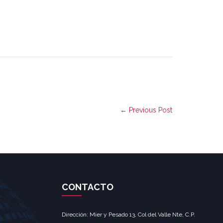
← Previous Post
CONTACTO
Dirección: Mier y Pesado 13, Col del Valle Nte, C.P.