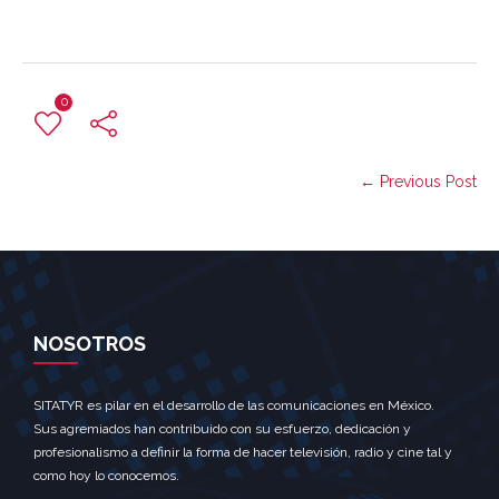
0
← Previous Post
NOSOTROS
SITATYR es pilar en el desarrollo de las comunicaciones en México.
Sus agremiados han contribuido con su esfuerzo, dedicación y
profesionalismo a definir la forma de hacer televisión, radio y cine tal y
como hoy lo conocemos.