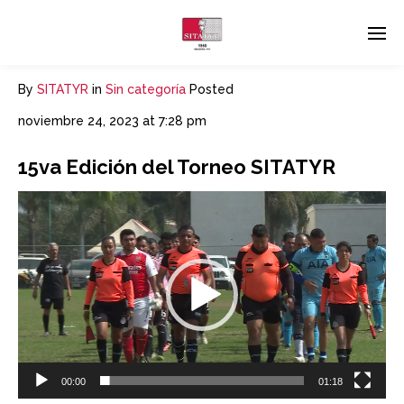
By
SITATYR
in
Sin categoría
Posted
noviembre 24, 2023 at 7:28 pm
15va Edición del Torneo SITATYR
Reproductor
de
vídeo
00:00
01:18