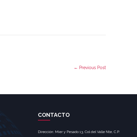
← Previous Post
CONTACTO
Dirección: Mier y Pesado 13, Col del Valle Nte, C.P.