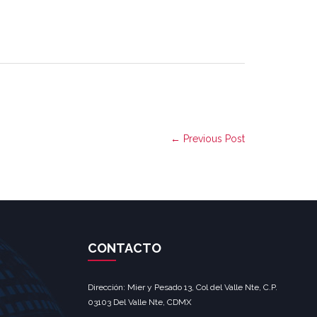
← Previous Post
CONTACTO
Dirección: Mier y Pesado 13, Col del Valle Nte, C.P.
03103 Del Valle Nte, CDMX‎