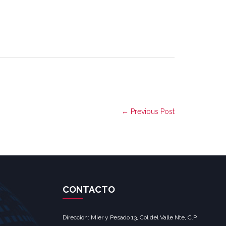
← Previous Post
CONTACTO
Dirección: Mier y Pesado 13, Col del Valle Nte, C.P.